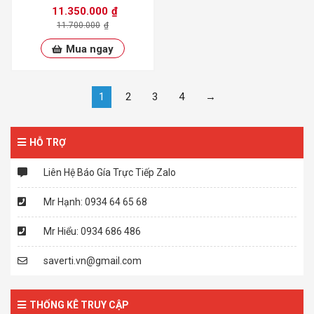
3000S2
11.350.000
₫
11.700.000
₫
Mua ngay
1
2
3
4
→
HỖ TRỢ
Liên Hệ Báo Gía Trực Tiếp Zalo
Mr Hạnh: 0934 64 65 68
Mr Hiểu: 0934 686 486
saverti.vn@gmail.com
THỐNG KÊ TRUY CẬP