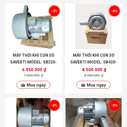
-7%
-4%
MÁY THỔI KHÍ CON SÒ
MÁY THỔI KHÍ CON SÒ
SAVERTI MODEL: SB320-
SAVERTI MODEL: SB420-
1100S2
1500/2
6.950.000
₫
8.500.000
₫
7.500.000
₫
8.900.000
₫
Mua ngay
Mua ngay
-5%
-3%