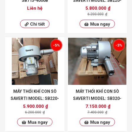
SB713-4000B
SAVERTI MODEL: SB220-
700/2
Liên hệ
5.800.000
₫
6.200.000
₫
Chi tiết
Mua ngay
-5%
-3%
MÁY THỔI KHÍ CON SÒ
MÁY THỔI KHÍ CON SÒ
SAVERTI MODEL: SB220-
SAVERTI MODEL: SB320-
700S2
1100/2
5.900.000
₫
7.150.000
₫
6.200.000
₫
7.400.000
₫
Mua ngay
Mua ngay