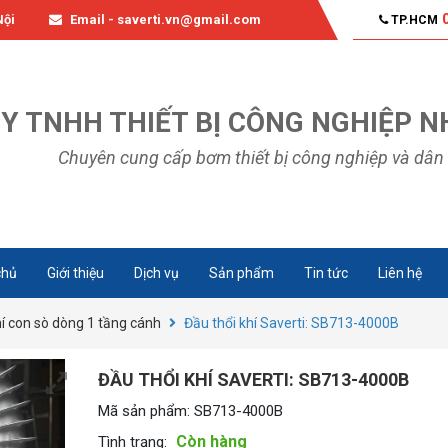
0
Nội
Email - saverti.vn@gmail.com
TP.HCM
Y TNHH THIẾT BỊ CÔNG NGHIỆP 
Chuyên cung cấp bơm thiết bị công nghiệp và dân
chủ
Giới thiệu
Dịch vụ
Sản phẩm
Tin tức
Liên hệ
hí con sò dòng 1 tầng cánh
Đầu thổi khí Saverti: SB713-4000B
ĐẦU THỔI KHÍ SAVERTI: SB713-4000B
Mã sản phẩm:
SB713-4000B
Còn hàng
Tình trạng: