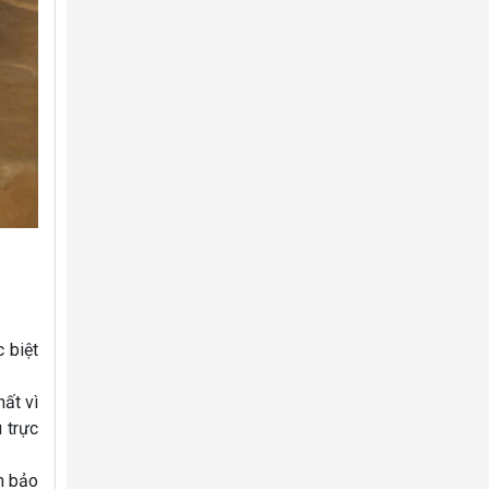
 biệt
ất vì
 trực
h bảo