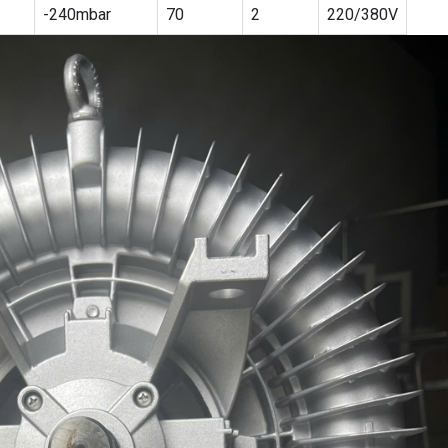
-240mbar
70
2
220/380V