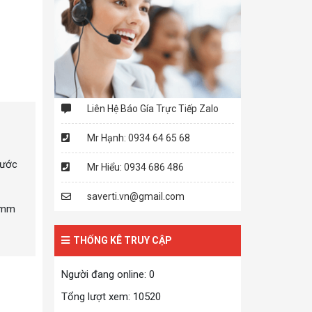
Liên Hệ Báo Gía Trực Tiếp Zalo
Mr Hạnh: 0934 64 65 68
nước
Mr Hiểu: 0934 686 486
saverti.vn@gmail.com
0 mm
THỐNG KÊ TRUY CẬP
Người đang online: 0
Tổng lượt xem: 10520