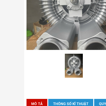
MÔ TẢ
THÔNG SỐ KĨ THUẬT
QUY