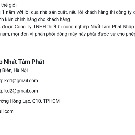
thế giới.
1 năm với lỗi của nhà sản xuất, nếu lỗi khách hàng thì công ty 
inh kiện chính hãng cho khách hàng.
ẩm được Công Ty TNHH thiết bị công nghiệp Nhất Tâm Phát Nhập
iệt nam, mọi đơn vị phân phối dòng máy này phải được sự cho phé
p Nhất Tâm Phất
 Biên, Hà Nội
 ntp.kd1@gmail.com
 ntp.kd2@gmail.com
Đường Hồng Lạc, Q10, TPHCM
ail.com