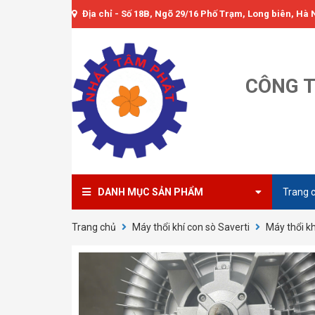
Địa chỉ - Số 18B, Ngõ 29/16 Phố Trạm, Long biên, Hà 
CÔNG T
DANH MỤC SẢN PHẨM
Trang 
Trang chủ
Máy thổi khí con sò Saverti
Máy thổi k