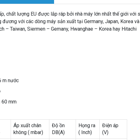
p, chất lượng EU được lắp ráp bởi nhà máy lớn nhất thế giới với 
g đương với các dòng máy sản xuất tại Germany, Japan, Korea và
tech – Taiwan, Siermen – Gemany, Hwanghae – Korea hay Hitachi
6 m nước
p
g 60 mm
Áp xuất chân
Độ ồn
Họng ra
Điện áp
)
không ( mbar)
DB(A)
( Inch)
(V)