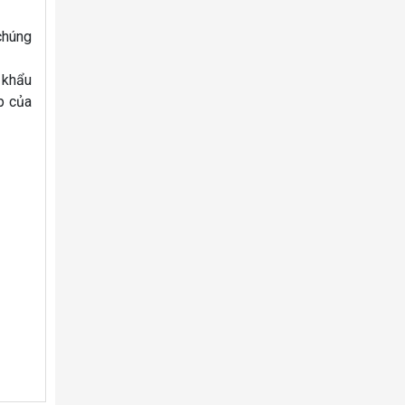
chúng
 khẩu
p của