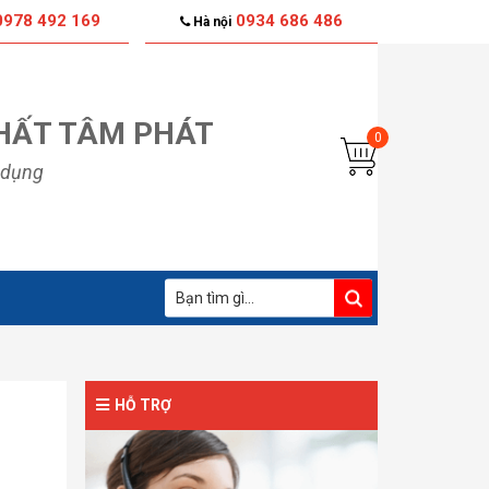
978 492 169
0934 686 486
Hà nội
NHẤT TÂM PHÁT
 dụng
HỖ TRỢ