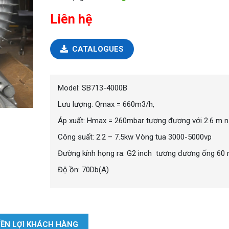
Liên hệ
CATALOGUES
Model: SB713-4000B
Lưu lượng: Qmax = 660m3/h,
Áp xuất: Hmax = 260mbar tương đương với 2.6 m 
Công suất: 2.2 – 7.5kw Vòng tua 3000-5000vp
Đường kính họng ra: G2 inch tương đương ống 6
Độ ồn: 70Db(A)
ỀN LỢI KHÁCH HÀNG