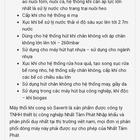
ao nuôi tôm, nuôi cá, hệ thống khí cần áp lực lớn
nhất là sử lý nước cho trang trại nuôi heo
Cấp khí cho hệ thống xi mạ
Xục khí bể sử lý nước thải vì độ sâu xục lên tới 2.7m
nước
Dùng cho hệ thống hút khí chân không với áp chân
không lớn lên tới – 260mbar
Sử dụng cho máy hút hạt nhựa – sử dụng cho ngành
nhựa
Xục khí cho hệ thống rửa hoa quả, tạo song sục rửa
bể rong nho, hệ thống sấy chân không, cấp khí cho
các bể có chiều sâu lớn
Sử dụng hút chân không cho hệ thống may, giầy da.
Sử dụng trong các máy hút bụi công nghiệp, khí độc
– khí biogas
Máy thổi khí cong sò Saverti là sản phẩm được công ty
TNHH thiết bị công nghiệp Nhất Tâm Phát Nhập khẩu và
phân phối duy nhất tại thị trường việt nam, mọi đơn vị phân
phối dòng máy này phải được sự cho phép của Nhất Tâm
Phát