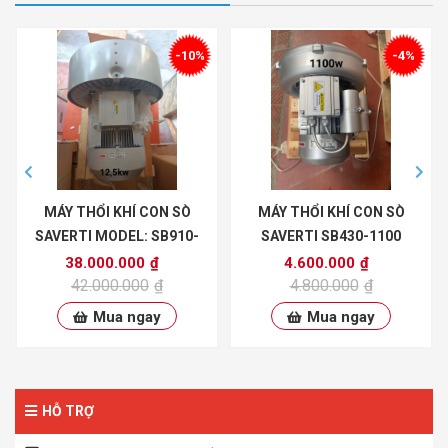
-10%
-4%
MÁY THỔI KHÍ CON SÒ
MÁY THỔI KHÍ CON SÒ
SAVERTI MODEL: SB910-
SAVERTI SB430-1100
12000S
38.000.000
₫
4.600.000
₫
42.000.000
₫
4.800.000
₫
Mua ngay
Mua ngay
HỖ TRỢ