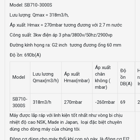
Model: SB710-3000S
Lưu lượng: Qmax = 318m3/h,
Áp xuất: Hmax = 270mbar tương đương với 2.7 m nước
Công suất: 3kw điện áp 3 pha/3800v/50hz/2900vp
Đường kính họng ra: G2 inch tương đương ống 60 mm
Độ ồn: 69Db(A)
Áp xuất
Độ
Lưu lương
Áp xuất
chân
Model
ồn
r
Qmax(m3/h)
Hmax(mbar)
không (
DB(A)
I
mbar)
SB710-
318m3/h
270mbar
-260mbar
69
2
3000S
Máy được lắp ráp với linh kiện tốt nhất như vòng bi chịu
nhiệt độ cao NSK, Made in Japan, loại đặc biệt chuyên
dùng cho dòng máy của chúng tôi.
Động cơ dùng cho máy thổi khí con sò này là động cơ EI2